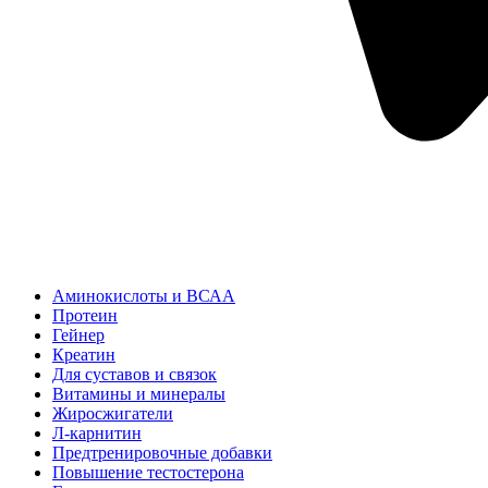
Аминокислоты и ВСАА
Протеин
Гейнер
Креатин
Для суставов и связок
Витамины и минералы
Жиросжигатели
Л-карнитин
Предтренировочные добавки
Повышение тестостерона