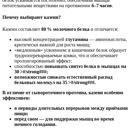
белок усваивается постепенно, обеспечивая мышцы
питательными веществами на протяжении
6–7 часов
.
Почему выбирают казеин?
Казеин составляет
80 % молочного белка
и отличается:
высокой концентрацией
глутамина
— аминокислоты,
критически важной для роста мышц;
«медленным» усвоением: в кишечнике белок образует
трудноперевариваемые комки, что и обеспечивает
пролонгированный эффект;
способностью
повышать синтез белка в мышцах на
30 >#/strong###;
возможностью
снижать естественный распад
белковых молекул на 35 >#/strong###.
В отличие от сывороточного протеина, казеин особенно
эффективен:
в периоды длительных перерывов между приёмами
пищи;
перед сном — для поддержки мышц во время
ночного голодания.