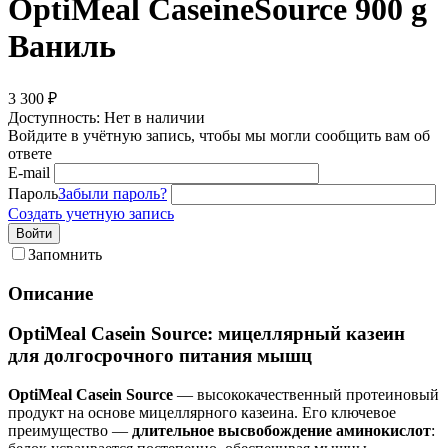
OptiMeal CaseineSource 900 g
Ваниль
3 300
₽
Доступность:
Нет в наличии
Войдите в учётную запись, чтобы мы могли сообщить вам об
ответе
E-mail
Пароль
Забыли пароль?
Создать учетную запись
Войти
Запомнить
Описание
OptiMeal Casein Source: мицеллярный казеин
для долгосрочного питания мышц
OptiMeal Casein Source
— высококачественный протеиновый
продукт на основе мицеллярного казеина. Его ключевое
преимущество —
длительное высвобождение аминокислот
: