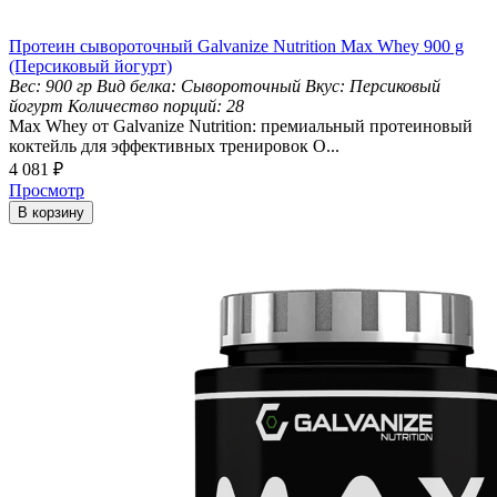
Протеин сывороточный Galvanize Nutrition Max Whey 900 g
(Персиковый йогурт)
Вес:
900 гр
Вид белка:
Сывороточный
Вкус:
Персиковый
йогурт
Количество порций:
28
Max Whey от Galvanize Nutrition: премиальный протеиновый
коктейль для эффективных тренировок О...
4 081
₽
Просмотр
В корзину