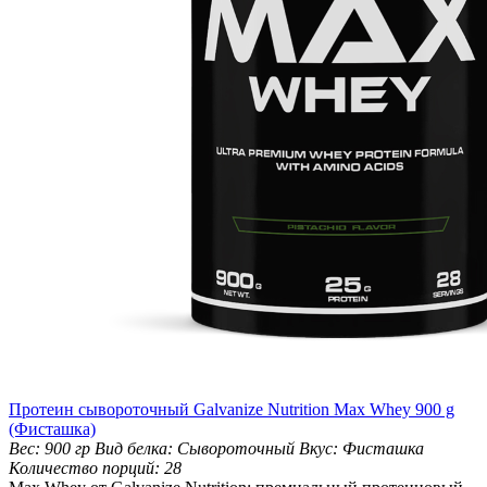
Протеин сывороточный Galvanize Nutrition Max Whey 900 g
(Фисташка)
Вес:
900 гр
Вид белка:
Сывороточный
Вкус:
Фисташка
Количество порций:
28