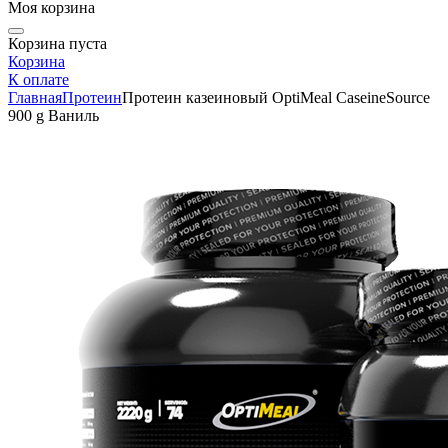
Моя корзина
Корзина пуста
Корзина
К оплате
Главная
Протеин
Протеин казеиновый OptiMeal CaseineSource
900 g Ваниль