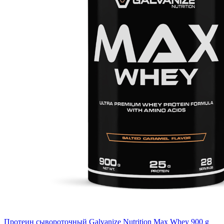
Протеин сывороточный Galvanize Nutrition Max Whey 900 g